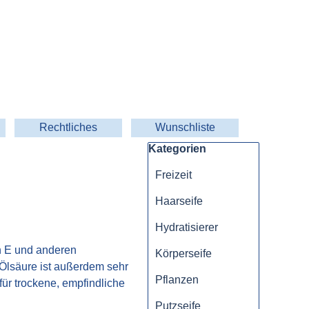
Rechtliches
Wunschliste
▼
▼
Block überspringen Kategorien
Kategorien
Freizeit
Haarseife
Hydratisierer
in E und anderen
Körperseife
. Ölsäure ist außerdem sehr
Pflanzen
für trockene, empfindliche
Putzseife