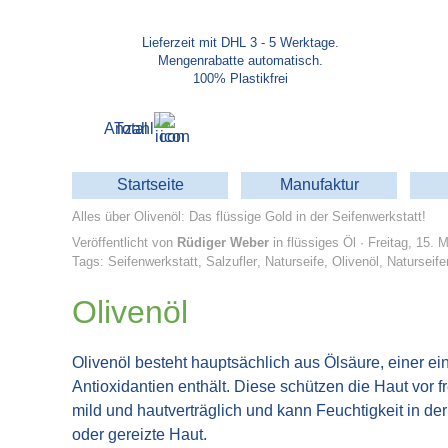
Direkt zum Seiteninhalt
Lieferzeit mit DHL 3 - 5 Werktage.
Mengenrabatte automatisch.
100% Plastikfrei
Anzahl
Total
Startseite
Manufaktur
Alles über Olivenöl: Das flüssige Gold in der Seifenwerkstatt!
Veröffentlicht von
Rüdiger Weber
in
flüssiges Öl
· Freitag, 15. 
Tags:
Seifenwerkstatt
,
Salzufler
,
Naturseife
,
Olivenöl
,
Naturseife
Olivenöl
Olivenöl besteht hauptsächlich aus Ölsäure, einer ei
Antioxidantien enthält. Diese schützen die Haut vor 
mild und hautverträglich und kann Feuchtigkeit in der
oder gereizte Haut.