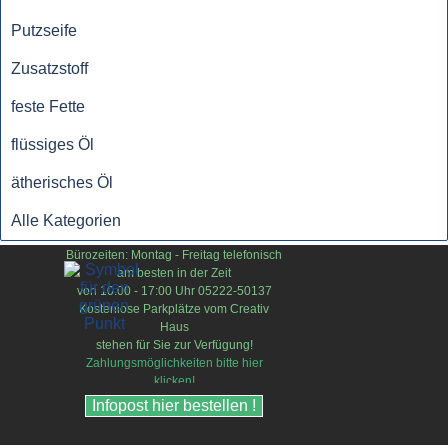
Putzseife
Zusatzstoff
feste Fette
flüssiges Öl
ätherisches Öl
Alle Kategorien
Bürozeiten:
Montag - Freitag
telefonisch
am besten in der Zeit
von 10:00 - 17:00 Uhr
05222-50137
Kostenlose Parkplätze vom Creativ
Haus
stehen für Sie zur Verfügung!
Zahlungsmöglichkeiten bitte hier
klicken!
Infopost hier bestellen !