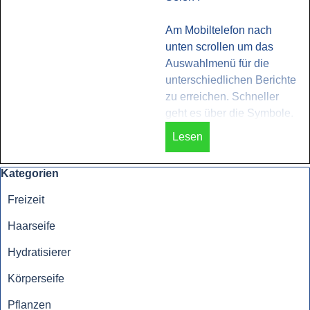
Am Mobiltelefon nach
unten scrollen um das
Auswahlmenü für die
unterschiedlichen Berichte
zu erreichen. Schneller
geht es über die Symbole.
Lesen
Block überspringen Kategorien
Kategorien
Freizeit
Haarseife
Hydratisierer
Körperseife
Pflanzen