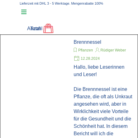
Direkt zum Seiteninhalt
Lieferzeit mit DHL 3 - 5 Werktage. Mengenrabatte 100%
Plastikfrei
Menü überspringen
Anzahl
Total
Brennnessel
Pflanzen
Rüdiger Weber
12.28.2024
Hallo, liebe Leserinnen
und Leser!
Die Brennnessel ist eine
Pflanze, die oft als Unkraut
angesehen wird, aber in
Wirklichkeit viele Vorteile
für die Gesundheit und die
Schönheit hat. In diesem
Bericht will ich die