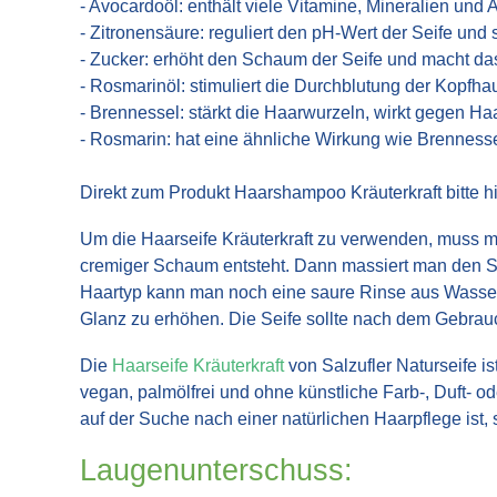
- Avocardoöl: enthält viele Vitamine, Mineralien und 
- Zitronensäure: reguliert den pH-Wert der Seife und
- Zucker: erhöht den Schaum der Seife und macht da
- Rosmarinöl: stimuliert die Durchblutung der Kopfha
- Brennessel: stärkt die Haarwurzeln, wirkt gegen H
- Rosmarin: hat eine ähnliche Wirkung wie Brennessel
Direkt zum Produkt Haarshampoo Kräuterkraft bitte hi
Um die Haarseife Kräuterkraft zu verwenden, muss m
cremiger Schaum entsteht. Dann massiert man den Sc
Haartyp kann man noch eine saure Rinse aus Wasser 
Glanz zu erhöhen. Die Seife sollte nach dem Gebrauch
Die
Haarseife Kräuterkraft
von Salzufler Naturseife is
vegan, palmölfrei und ohne künstliche Farb-, Duft- o
auf der Suche nach einer natürlichen Haarpflege ist, 
Laugenunterschuss: