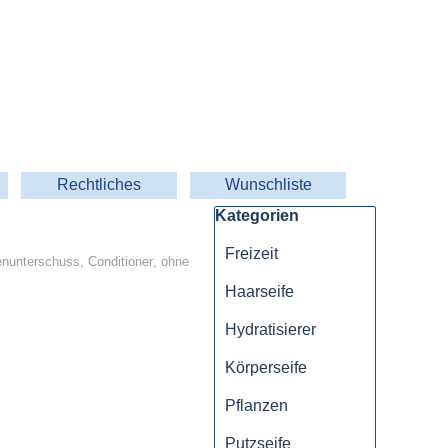
Rechtliches
Wunschliste
▼
▼
Block überspringen Kategorien
Kategorien
Freizeit
enunterschuss
,
Conditioner
,
ohne
Haarseife
Hydratisierer
Körperseife
Pflanzen
Putzseife