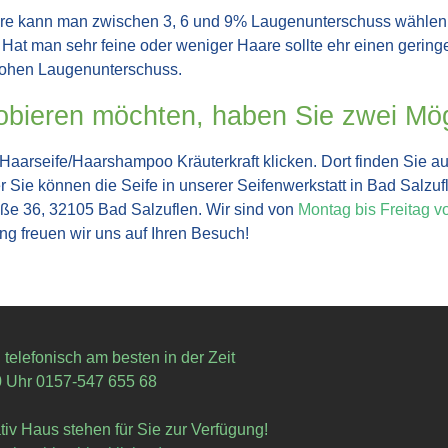
are kann man zwischen 3, 6 und 9% Laugenunterschuss wählen.
. Hat man sehr feine oder weniger Haare sollte ehr einen geri
 hohen Laugenunterschuss.
obieren möchten, haben Sie zwei Mög
 Haarseife/Haarshampoo Kräuterkraft klicken.
Dort finden Sie a
r Sie können die Seife in unserer Seifenwerkstatt in Bad Salzu
raße 36, 32105 Bad Salzuflen. Wir sind von
Montag bis Freitag v
ung freuen wir uns auf Ihren Besuch!
g
telefonisch am besten in der Zeit
0 Uhr
0157-547 655 68
ativ Haus
stehen für Sie zur Verfügung!