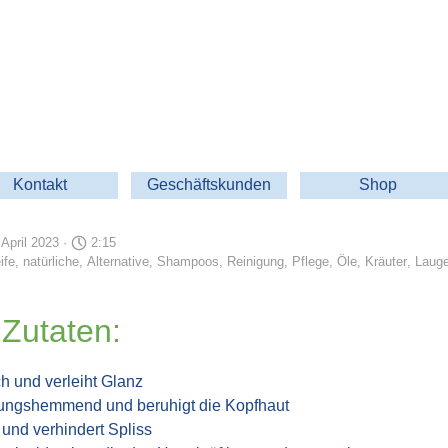
Menü überspringen
Kontakt
Geschäftskunden
Shop
▼
▼
 April 2023 ·
2:15
ife
,
natürliche
,
Alternative
,
Shampoos
,
Reinigung
,
Pflege
,
Öle
,
Kräuter
,
Laug
 Zutaten:
ch und verleiht Glanz
ndungshemmend und beruhigt die Kopfhaut
 und verhindert Spliss