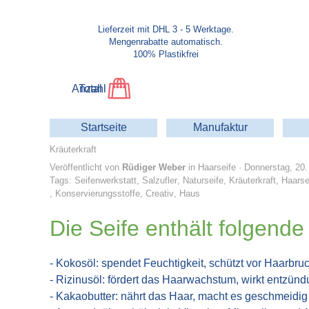
Direkt zum Seiteninhalt
Lieferzeit mit DHL 3 - 5 Werktage.
Mengenrabatte automatisch.
100% Plastikfrei
Anzahl
Total
Startseite
Manufaktur
Kräuterkraft
Veröffentlicht von
Rüdiger Weber
in
Haarseife
· Donnerstag, 20.
Tags:
Seifenwerkstatt
,
Salzufler
,
Naturseife
,
Kräuterkraft
,
Haarse
,
Konservierungsstoffe
,
Creativ
,
Haus
Die Seife enthält folgende
- Kokosöl: spendet Feuchtigkeit, schützt vor Haarbru
- Rizinusöl: fördert das Haarwachstum, wirkt entzü
- Kakaobutter: nährt das Haar, macht es geschmeidig