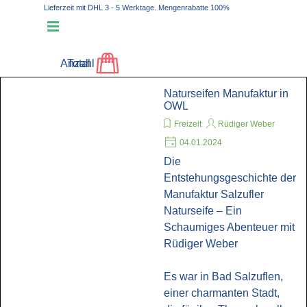
Direkt zum Seiteninhalt
Lieferzeit mit DHL 3 - 5 Werktage. Mengenrabatte 100%
Plastikfrei
Menü überspringen
Anzahl
Total
Naturseifen Manufaktur in
OWL
Freizeit
Rüdiger Weber
04.01.2024
Die
Entstehungsgeschichte der
Manufaktur Salzufler
Naturseife – Ein
Schaumiges Abenteuer mit
Rüdiger Weber
Es war in Bad Salzuflen,
einer charmanten Stadt,