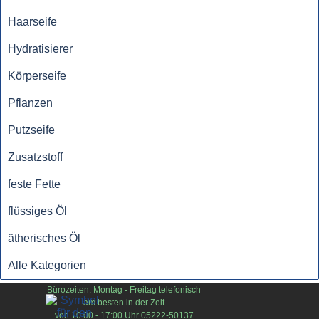
Haarseife
Hydratisierer
Körperseife
Pflanzen
Putzseife
Zusatzstoff
feste Fette
flüssiges Öl
ätherisches Öl
Alle Kategorien
Bürozeiten:
Montag - Freitag
telefonisch
am besten in der Zeit
von 10:00 - 17:00 Uhr
05222-50137