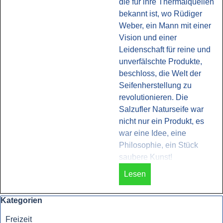
die für ihre Thermalquellen
bekannt ist, wo Rüdiger
Weber, ein Mann mit einer
Vision und einer
Leidenschaft für reine und
unverfälschte Produkte,
beschloss, die Welt der
Seifenherstellung zu
revolutionieren. Die
Salzufler Naturseife war
nicht nur ein Produkt, es
war eine Idee, eine
Philosophie, ein Stück
saubere Kunst!
Lesen
Block überspringen Kategorien
Kategorien
Freizeit