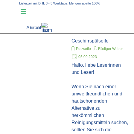
Direkt zum Seiteninhalt
Lieferzeit mit DHL 3 - 5 Werktage. Mengenrabatte 100%
Plastikfrei
Menü überspringen
Anzahl
Total
Geschirrspülseife
Putzseife
Rüdiger Weber
05.09.2023
Hallo, liebe Leserinnen
und Leser!
Wenn Sie nach einer
umweltfreundlichen und
hautschonenden
Alternative zu
herkömmlichen
Reinigungsmitteln suchen,
sollten Sie sich die