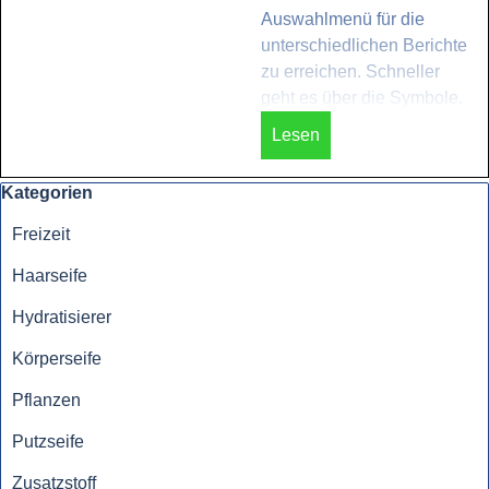
Auswahlmenü für die
unterschiedlichen Berichte
zu erreichen. Schneller
geht es über die Symbole.
Lesen
Block überspringen Kategorien
Kategorien
Freizeit
Haarseife
Hydratisierer
Körperseife
Pflanzen
Putzseife
Zusatzstoff